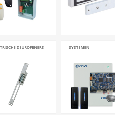
angers
Shearlock magneten
etrisch
Inbouw Magneten
 alle...
Bekijk alle...
KTRISCHE DEUROPENERS
SYSTEMEN
ten
CDVI
rdichte openers
Itec
aard serie
Intratone
ddeuren