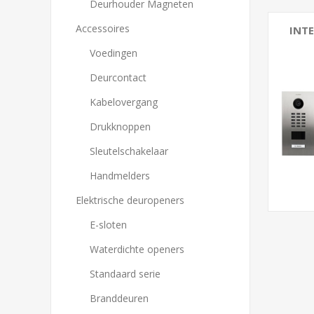
Deurhouder Magneten
Accessoires
INT
Voedingen
IP S
GSM 
Deurcontact
Kabelovergang
Drukknoppen
Sleutelschakelaar
Handmelders
Elektrische deuropeners
E-sloten
Waterdichte openers
Standaard serie
Branddeuren