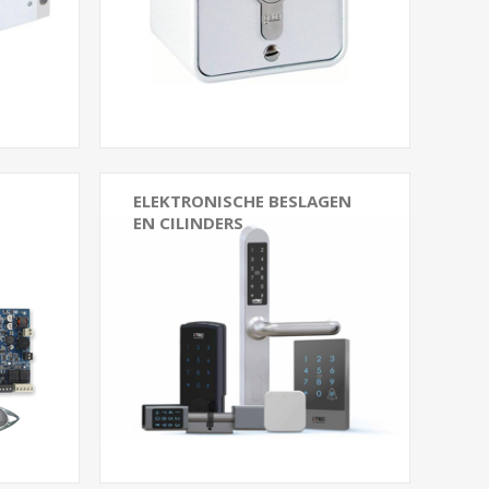
Drukknoppen
Sleutelschakelaar
Bekijk alle...
ELEKTRONISCHE BESLAGEN
EN CILINDERS
Beslag
Elektronische cilinders
Gemotoriseerde sloten
Accessoires