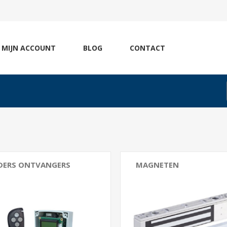
MIJN ACCOUNT
BLOG
CONTACT
DERS ONTVANGERS
MAGNETEN
rs
Deurprofielen Magneten
ten Badges
Accessoires Magneten
ers
Opbouw Magneten