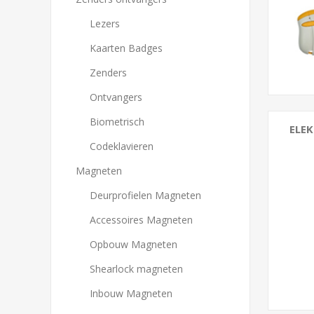
Ontv
Biom
Lezers
Bekijk
Kaarten Badges
Zenders
Ontvangers
Biometrisch
ELE
Codeklavieren
E-slo
Magneten
Wate
Deurprofielen Magneten
Stand
Bran
Accessoires Magneten
Opbouw Magneten
Shearlock magneten
Inbouw Magneten