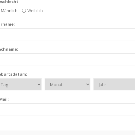
schlecht:
Männlich
Weiblich
orname:
achname:
eburtsdatum:
Mail: