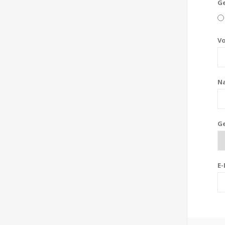
Ge
V
N
G
E-