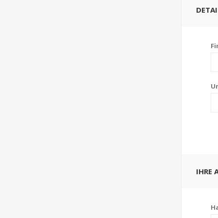
DETAI
F
U
IHRE 
H