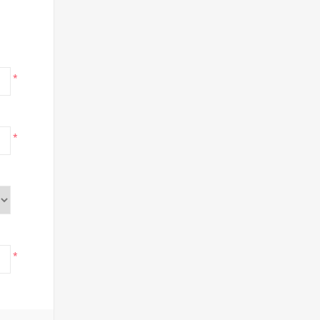
*
*
*