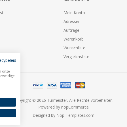
st
Mein Konto
Adressen
Aufträge
Warenkorb
Wunschliste
Vergleichsliste
acybeleid
m onze
geweldige
e
Copyright © 2026 Turmeister. Alle Rechte vorbehalten.
Powered by
nopCommerce
Designed by
Nop-Templates.com