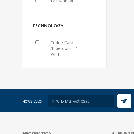
12 maanden
TECHNOLOGY
Code / Card
/Bluetooth 4.1 –
WIFI
Newsletter
INFORMATION
HILFE & SE